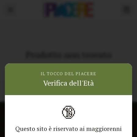
Prodotto non trovato
Torna alla home
IL TOCCO DEL PIACERE
Verifica dell'Età
🔞
CONTATTACI
NEGOZIO
Questo sito è riservato ai maggiorenni
Modulo di contatto
Tutti i Prodotti