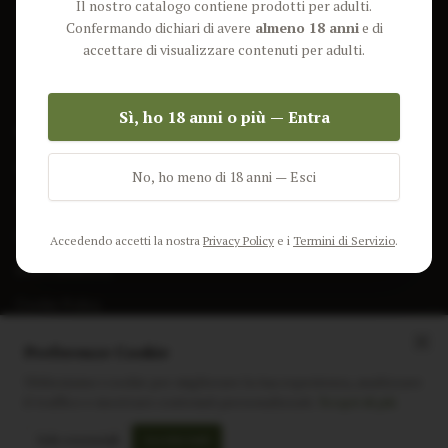
Il nostro catalogo contiene prodotti per adulti.
Lun-Ven: 9-17 GMT
Più Venduti
Confermando dichiari di avere
almeno 18 anni
e di
Nuovi Prodotti
accettare di visualizzare contenuti per adulti.
Pacchetti
Sì, ho 18 anni o più — Entra
AIUTO & INFO
Spedizione
No, ho meno di 18 anni — Esci
Termini e Condizioni
Privacy Policy
Accedendo accetti la nostra
Privacy Policy
e i
Termini di Servizio
.
Resi e Rimborsi
Cookie Policy
Preferenze Cookie
Utilizziamo i cookie per migliorare la tua esperienza, analizzare
il traffico e mostrare contenuti personalizzati.
Scopri di più
Instagram
Facebook
Sito realizzato da
polignac.it
Solo essenziali
Accetta tutti