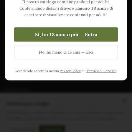
Il nostro catalogo contiene prodotti per adulti.
Lun-Ven: 9-17 GMT
Più Venduti
Confermando dichiari di avere
almeno 18 anni
e di
Nuovi Prodotti
accettare di visualizzare contenuti per adulti.
Pacchetti
Sì, ho 18 anni o più — Entra
AIUTO & INFO
Spedizione
No, ho meno di 18 anni — Esci
Termini e Condizioni
Privacy Policy
Accedendo accetti la nostra
Privacy Policy
e i
Termini di Servizio
.
Resi e Rimborsi
Cookie Policy
Preferenze Cookie
Utilizziamo i cookie per migliorare la tua esperienza, analizzare
il traffico e mostrare contenuti personalizzati.
Scopri di più
Instagram
Facebook
Sito realizzato da
polignac.it
Solo essenziali
Accetta tutti