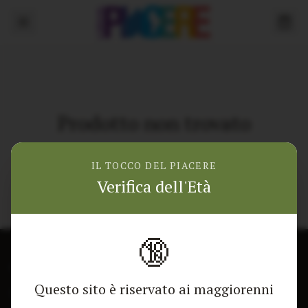
Prodotto non trovato
Torna alla home
IL TOCCO DEL PIACERE
Verifica dell'Età
🔞
CONTATTACI
NEGOZIO
Questo sito è riservato ai maggiorenni
Modulo di contatto
Tutti i Prodotti