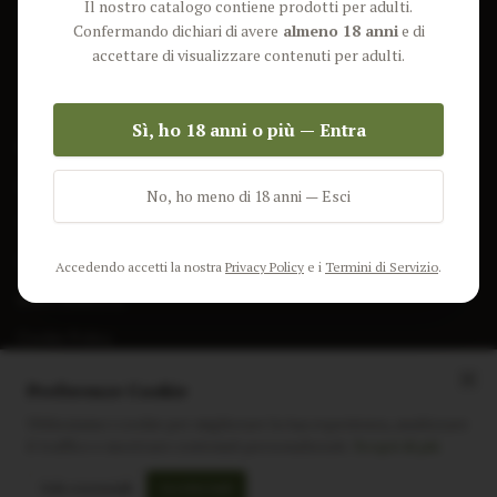
Il nostro catalogo contiene prodotti per adulti.
Lun-Ven: 9-17 GMT
Più Venduti
Confermando dichiari di avere
almeno 18 anni
e di
Nuovi Prodotti
accettare di visualizzare contenuti per adulti.
Pacchetti
Sì, ho 18 anni o più — Entra
AIUTO & INFO
Spedizione
No, ho meno di 18 anni — Esci
Termini e Condizioni
Privacy Policy
Accedendo accetti la nostra
Privacy Policy
e i
Termini di Servizio
.
Resi e Rimborsi
Cookie Policy
Preferenze Cookie
Utilizziamo i cookie per migliorare la tua esperienza, analizzare
il traffico e mostrare contenuti personalizzati.
Scopri di più
Instagram
Facebook
Sito realizzato da
polignac.it
Solo essenziali
Accetta tutti