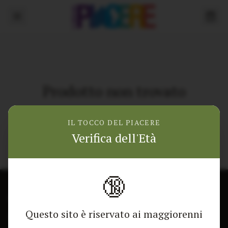
Prodotto non trovato
Torna alla home
IL TOCCO DEL PIACERE
Verifica dell'Età
🔞
CONTATTACI
NEGOZIO
Questo sito è riservato ai maggiorenni
Modulo di contatto
Tutti i Prodotti