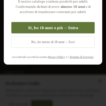
Il nostro catalogo contiene prodotti per adulti.
Lun-Ven: 9-17 GMT
Più Venduti
Confermando dichiari di avere
almeno 18 anni
e di
Nuovi Prodotti
accettare di visualizzare contenuti per adulti.
Pacchetti
Sì, ho 18 anni o più — Entra
AIUTO & INFO
Spedizione
No, ho meno di 18 anni — Esci
Termini e Condizioni
Privacy Policy
Accedendo accetti la nostra
Privacy Policy
e i
Termini di Servizio
.
Resi e Rimborsi
Cookie Policy
Preferenze Cookie
Utilizziamo i cookie per migliorare la tua esperienza, analizzare
il traffico e mostrare contenuti personalizzati.
Scopri di più
Instagram
Facebook
Sito realizzato da
polignac.it
Solo essenziali
Accetta tutti