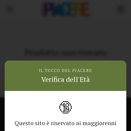
Prodotto non trovato
Torna alla home
IL TOCCO DEL PIACERE
Verifica dell'Età
🔞
CONTATTACI
NEGOZIO
Questo sito è riservato ai maggiorenni
Modulo di contatto
Tutti i Prodotti