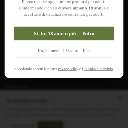
Il nostro catalogo contiene prodotti per adulti.
Lun-Ven: 9-17 GMT
Più Venduti
Confermando dichiari di avere
almeno 18 anni
e di
Nuovi Prodotti
accettare di visualizzare contenuti per adulti.
Pacchetti
Sì, ho 18 anni o più — Entra
AIUTO & INFO
Spedizione
No, ho meno di 18 anni — Esci
Termini e Condizioni
Privacy Policy
Accedendo accetti la nostra
Privacy Policy
e i
Termini di Servizio
.
Resi e Rimborsi
Cookie Policy
Preferenze Cookie
Utilizziamo i cookie per migliorare la tua esperienza, analizzare
il traffico e mostrare contenuti personalizzati.
Scopri di più
Instagram
Facebook
Sito realizzato da
polignac.it
Solo essenziali
Accetta tutti