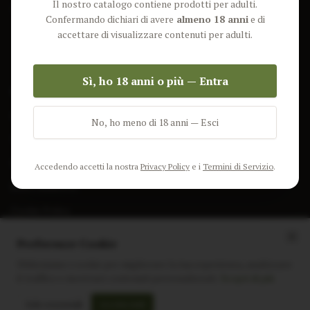
Il nostro catalogo contiene prodotti per adulti.
Lun-Ven: 9-17 GMT
Più Venduti
Confermando dichiari di avere
almeno 18 anni
e di
Nuovi Prodotti
accettare di visualizzare contenuti per adulti.
Pacchetti
Sì, ho 18 anni o più — Entra
AIUTO & INFO
Spedizione
No, ho meno di 18 anni — Esci
Termini e Condizioni
Privacy Policy
Accedendo accetti la nostra
Privacy Policy
e i
Termini di Servizio
.
Resi e Rimborsi
Cookie Policy
Preferenze Cookie
Utilizziamo i cookie per migliorare la tua esperienza, analizzare
il traffico e mostrare contenuti personalizzati.
Scopri di più
Instagram
Facebook
Sito realizzato da
polignac.it
Solo essenziali
Accetta tutti