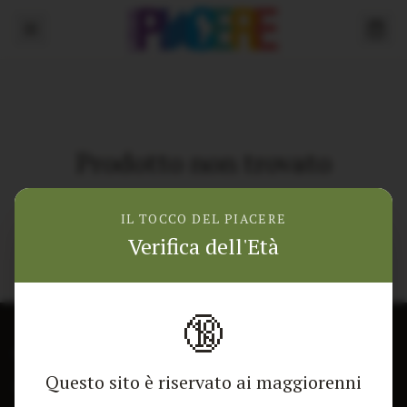
Prodotto non trovato
Torna alla home
IL TOCCO DEL PIACERE
Verifica dell'Età
🔞
CONTATTACI
NEGOZIO
Questo sito è riservato ai maggiorenni
Modulo di contatto
Tutti i Prodotti