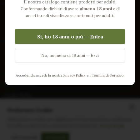
Il nostro catalogo contiene prodotti per adulti.
Lun-Ven: 9-17 GMT
Più Venduti
Confermando dichiari di avere
almeno 18 anni
e di
Nuovi Prodotti
accettare di visualizzare contenuti per adulti.
Pacchetti
Sì, ho 18 anni o più — Entra
AIUTO & INFO
Spedizione
No, ho meno di 18 anni — Esci
Termini e Condizioni
Privacy Policy
Accedendo accetti la nostra
Privacy Policy
e i
Termini di Servizio
.
Resi e Rimborsi
Cookie Policy
Preferenze Cookie
Utilizziamo i cookie per migliorare la tua esperienza, analizzare
il traffico e mostrare contenuti personalizzati.
Scopri di più
Instagram
Facebook
Sito realizzato da
polignac.it
Solo essenziali
Accetta tutti