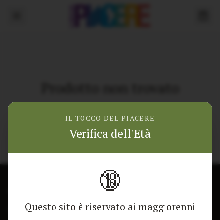
Prodotto non trovato
Torna alla home
IL TOCCO DEL PIACERE
Verifica dell'Età
🔞
CONTATTACI
NEGOZIO
Questo sito è riservato ai maggiorenni
Modulo di contatto
Tutti i Prodotti