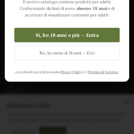
Il nostro catalogo contiene prodotti per adulti.
Lun-Ven: 9-17 GMT
Più Venduti
Confermando dichiari di avere
almeno 18 anni
e di
Nuovi Prodotti
accettare di visualizzare contenuti per adulti.
Pacchetti
Sì, ho 18 anni o più — Entra
AIUTO & INFO
Spedizione
No, ho meno di 18 anni — Esci
Termini e Condizioni
Privacy Policy
Accedendo accetti la nostra
Privacy Policy
e i
Termini di Servizio
.
Resi e Rimborsi
Cookie Policy
Preferenze Cookie
Utilizziamo i cookie per migliorare la tua esperienza, analizzare
il traffico e mostrare contenuti personalizzati.
Scopri di più
Instagram
Facebook
Sito realizzato da
polignac.it
Solo essenziali
Accetta tutti