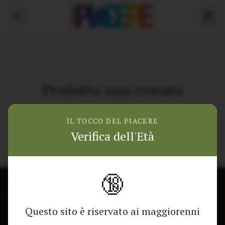
Prodotto non trovato
Torna alla home
IL TOCCO DEL PIACERE
Verifica dell'Età
🔞
CONTATTACI
NEGOZIO
Questo sito è riservato ai maggiorenni
Modulo di contatto
Tutti i Prodotti