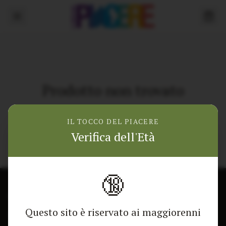
Prodotto non trovato
Torna alla home
IL TOCCO DEL PIACERE
Verifica dell'Età
🔞
CONTATTACI
NEGOZIO
Questo sito è riservato ai maggiorenni
Modulo di contatto
Tutti i Prodotti