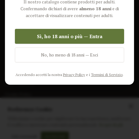
Il nostro catalogo contiene prodotti per adulti.
Lun-Ven: 9-17 GMT
Più Venduti
Confermando dichiari di avere
almeno 18 anni
e di
Nuovi Prodotti
accettare di visualizzare contenuti per adulti.
Pacchetti
Sì, ho 18 anni o più — Entra
AIUTO & INFO
Spedizione
No, ho meno di 18 anni — Esci
Termini e Condizioni
Privacy Policy
Accedendo accetti la nostra
Privacy Policy
e i
Termini di Servizio
.
Resi e Rimborsi
Cookie Policy
Preferenze Cookie
Utilizziamo i cookie per migliorare la tua esperienza, analizzare
il traffico e mostrare contenuti personalizzati.
Scopri di più
Instagram
Facebook
Sito realizzato da
polignac.it
Solo essenziali
Accetta tutti