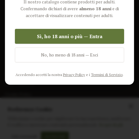
Il nostro catalogo contiene prodotti per adulti.
Lun-Ven: 9-17 GMT
Più Venduti
Confermando dichiari di avere
almeno 18 anni
e di
Nuovi Prodotti
accettare di visualizzare contenuti per adulti.
Pacchetti
Sì, ho 18 anni o più — Entra
AIUTO & INFO
Spedizione
No, ho meno di 18 anni — Esci
Termini e Condizioni
Privacy Policy
Accedendo accetti la nostra
Privacy Policy
e i
Termini di Servizio
.
Resi e Rimborsi
Cookie Policy
Preferenze Cookie
Utilizziamo i cookie per migliorare la tua esperienza, analizzare
il traffico e mostrare contenuti personalizzati.
Scopri di più
Instagram
Facebook
Sito realizzato da
polignac.it
Solo essenziali
Accetta tutti