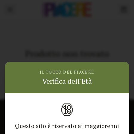
Prodotto non trovato
Torna alla home
IL TOCCO DEL PIACERE
Verifica dell'Età
🔞
CONTATTACI
NEGOZIO
Questo sito è riservato ai maggiorenni
Modulo di contatto
Tutti i Prodotti