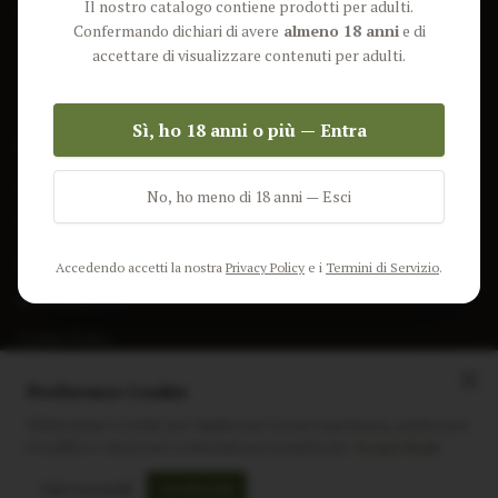
Il nostro catalogo contiene prodotti per adulti.
Lun-Ven: 9-17 GMT
Più Venduti
Confermando dichiari di avere
almeno 18 anni
e di
Nuovi Prodotti
accettare di visualizzare contenuti per adulti.
Pacchetti
Sì, ho 18 anni o più — Entra
AIUTO & INFO
Spedizione
No, ho meno di 18 anni — Esci
Termini e Condizioni
Privacy Policy
Accedendo accetti la nostra
Privacy Policy
e i
Termini di Servizio
.
Resi e Rimborsi
Cookie Policy
Preferenze Cookie
Utilizziamo i cookie per migliorare la tua esperienza, analizzare
il traffico e mostrare contenuti personalizzati.
Scopri di più
Instagram
Facebook
Sito realizzato da
polignac.it
Solo essenziali
Accetta tutti