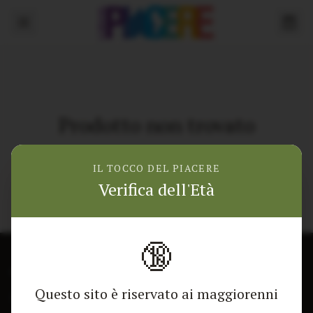
Prodotto non trovato
Torna alla home
IL TOCCO DEL PIACERE
Verifica dell'Età
🔞
CONTATTACI
NEGOZIO
Questo sito è riservato ai maggiorenni
Modulo di contatto
Tutti i Prodotti