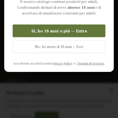
Il nostro catalogo contiene prodotti per adulti.
Lun-Ven: 9-17 GMT
Più Venduti
Confermando dichiari di avere
almeno 18 anni
e di
Nuovi Prodotti
accettare di visualizzare contenuti per adulti.
Pacchetti
Sì, ho 18 anni o più — Entra
AIUTO & INFO
Spedizione
No, ho meno di 18 anni — Esci
Termini e Condizioni
Privacy Policy
Accedendo accetti la nostra
Privacy Policy
e i
Termini di Servizio
.
Resi e Rimborsi
Cookie Policy
Preferenze Cookie
Utilizziamo i cookie per migliorare la tua esperienza, analizzare
il traffico e mostrare contenuti personalizzati.
Scopri di più
Instagram
Facebook
Sito realizzato da
polignac.it
Solo essenziali
Accetta tutti