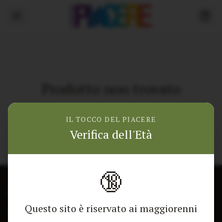
Prodotto non trovato
Torna alla home
IL TOCCO DEL PIACERE
Verifica dell'Età
🔞
CONTATTACI
NEGOZIO
Questo sito è riservato ai maggiorenni
Modulo di contatto
Tutti i Prodotti