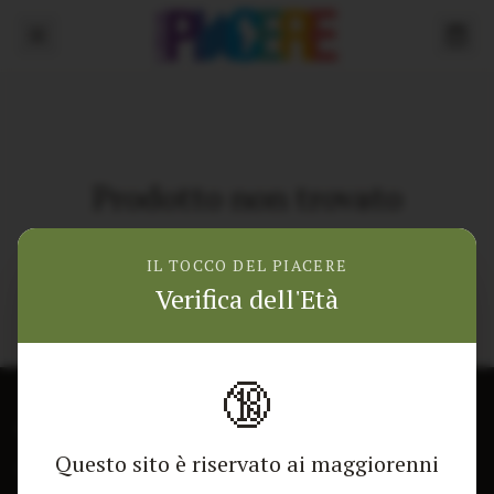
Prodotto non trovato
Torna alla home
IL TOCCO DEL PIACERE
Verifica dell'Età
🔞
CONTATTACI
NEGOZIO
Questo sito è riservato ai maggiorenni
Modulo di contatto
Tutti i Prodotti