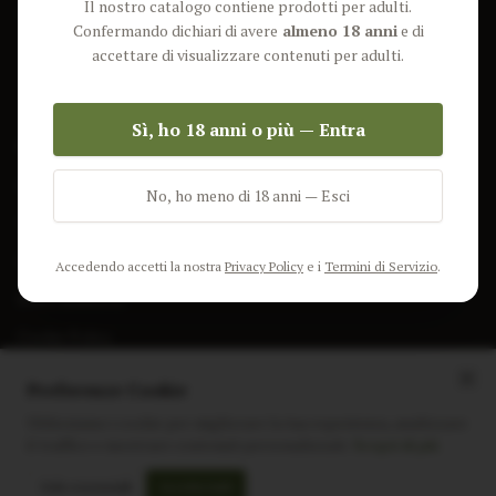
Il nostro catalogo contiene prodotti per adulti.
Lun-Ven: 9-17 GMT
Più Venduti
Confermando dichiari di avere
almeno 18 anni
e di
Nuovi Prodotti
accettare di visualizzare contenuti per adulti.
Pacchetti
Sì, ho 18 anni o più — Entra
AIUTO & INFO
Spedizione
No, ho meno di 18 anni — Esci
Termini e Condizioni
Privacy Policy
Accedendo accetti la nostra
Privacy Policy
e i
Termini di Servizio
.
Resi e Rimborsi
Cookie Policy
Preferenze Cookie
Utilizziamo i cookie per migliorare la tua esperienza, analizzare
il traffico e mostrare contenuti personalizzati.
Scopri di più
Instagram
Facebook
Sito realizzato da
polignac.it
Solo essenziali
Accetta tutti