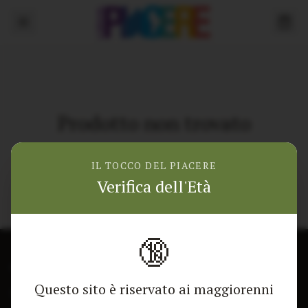
Prodotto non trovato
Torna alla home
IL TOCCO DEL PIACERE
Verifica dell'Età
🔞
CONTATTACI
NEGOZIO
Questo sito è riservato ai maggiorenni
Modulo di contatto
Tutti i Prodotti