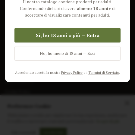
Il nostro catalogo contiene prodotti per adulti.
Lun-Ven: 9-17 GMT
Più Venduti
Confermando dichiari di avere
almeno 18 anni
e di
Nuovi Prodotti
accettare di visualizzare contenuti per adulti.
Pacchetti
Sì, ho 18 anni o più — Entra
AIUTO & INFO
Spedizione
No, ho meno di 18 anni — Esci
Termini e Condizioni
Privacy Policy
Accedendo accetti la nostra
Privacy Policy
e i
Termini di Servizio
.
Resi e Rimborsi
Cookie Policy
Preferenze Cookie
Utilizziamo i cookie per migliorare la tua esperienza, analizzare
il traffico e mostrare contenuti personalizzati.
Scopri di più
Instagram
Facebook
Sito realizzato da
polignac.it
Solo essenziali
Accetta tutti