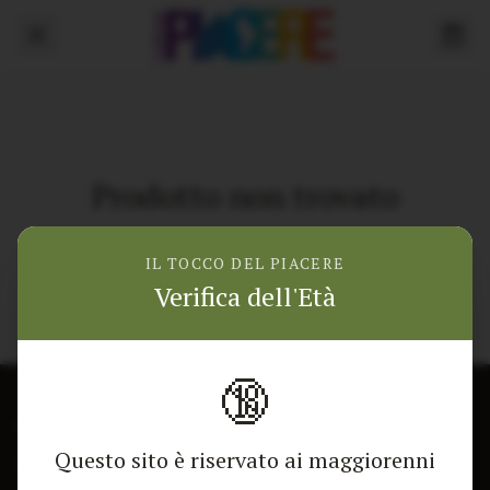
Prodotto non trovato
Torna alla home
IL TOCCO DEL PIACERE
Verifica dell'Età
🔞
CONTATTACI
NEGOZIO
Questo sito è riservato ai maggiorenni
Modulo di contatto
Tutti i Prodotti