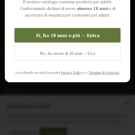
Il nostro catalogo contiene prodotti per adulti.
Lun-Ven: 9-17 GMT
Più Venduti
Confermando dichiari di avere
almeno 18 anni
e di
Nuovi Prodotti
accettare di visualizzare contenuti per adulti.
Pacchetti
Sì, ho 18 anni o più — Entra
AIUTO & INFO
Spedizione
No, ho meno di 18 anni — Esci
Termini e Condizioni
Privacy Policy
Accedendo accetti la nostra
Privacy Policy
e i
Termini di Servizio
.
Resi e Rimborsi
Cookie Policy
Preferenze Cookie
Utilizziamo i cookie per migliorare la tua esperienza, analizzare
il traffico e mostrare contenuti personalizzati.
Scopri di più
Instagram
Facebook
Sito realizzato da
polignac.it
Solo essenziali
Accetta tutti