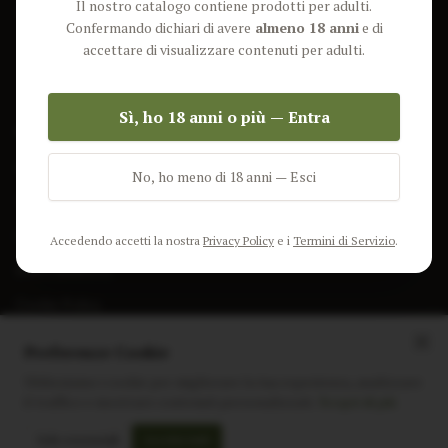
Il nostro catalogo contiene prodotti per adulti.
Lun-Ven: 9-17 GMT
Più Venduti
Confermando dichiari di avere
almeno 18 anni
e di
Nuovi Prodotti
accettare di visualizzare contenuti per adulti.
Pacchetti
Sì, ho 18 anni o più — Entra
AIUTO & INFO
Spedizione
No, ho meno di 18 anni — Esci
Termini e Condizioni
Privacy Policy
Accedendo accetti la nostra
Privacy Policy
e i
Termini di Servizio
.
Resi e Rimborsi
Cookie Policy
Preferenze Cookie
Utilizziamo i cookie per migliorare la tua esperienza, analizzare
il traffico e mostrare contenuti personalizzati.
Scopri di più
Instagram
Facebook
Sito realizzato da
polignac.it
Solo essenziali
Accetta tutti