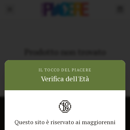
Prodotto non trovato
Torna alla home
IL TOCCO DEL PIACERE
Verifica dell'Età
🔞
CONTATTACI
NEGOZIO
Questo sito è riservato ai maggiorenni
Modulo di contatto
Tutti i Prodotti