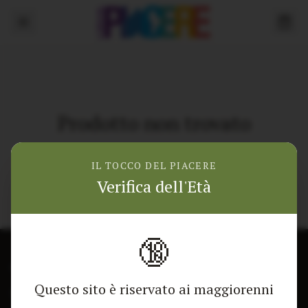
Prodotto non trovato
Torna alla home
IL TOCCO DEL PIACERE
Verifica dell'Età
🔞
CONTATTACI
NEGOZIO
Questo sito è riservato ai maggiorenni
Modulo di contatto
Tutti i Prodotti