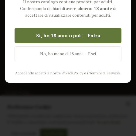
Il nostro catalogo contiene prodotti per adulti.
Lun-Ven: 9-17 GMT
Più Venduti
Confermando dichiari di avere
almeno 18 anni
e di
Nuovi Prodotti
accettare di visualizzare contenuti per adulti.
Pacchetti
Sì, ho 18 anni o più — Entra
AIUTO & INFO
Spedizione
No, ho meno di 18 anni — Esci
Termini e Condizioni
Privacy Policy
Accedendo accetti la nostra
Privacy Policy
e i
Termini di Servizio
.
Resi e Rimborsi
Cookie Policy
Preferenze Cookie
Utilizziamo i cookie per migliorare la tua esperienza, analizzare
il traffico e mostrare contenuti personalizzati.
Scopri di più
Instagram
Facebook
Sito realizzato da
polignac.it
Solo essenziali
Accetta tutti