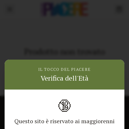
Prodotto non trovato
Torna alla home
IL TOCCO DEL PIACERE
Verifica dell'Età
🔞
CONTATTACI
NEGOZIO
Questo sito è riservato ai maggiorenni
Modulo di contatto
Tutti i Prodotti