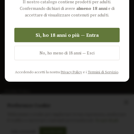
Il nostro catalogo contiene prodotti per adulti.
Lun-Ven: 9-17 GMT
Più Venduti
Confermando dichiari di avere
almeno 18 anni
e di
Nuovi Prodotti
accettare di visualizzare contenuti per adulti.
Pacchetti
Sì, ho 18 anni o più — Entra
AIUTO & INFO
Spedizione
No, ho meno di 18 anni — Esci
Termini e Condizioni
Privacy Policy
Accedendo accetti la nostra
Privacy Policy
e i
Termini di Servizio
.
Resi e Rimborsi
Cookie Policy
Preferenze Cookie
Utilizziamo i cookie per migliorare la tua esperienza, analizzare
il traffico e mostrare contenuti personalizzati.
Scopri di più
Instagram
Facebook
Sito realizzato da
polignac.it
Solo essenziali
Accetta tutti