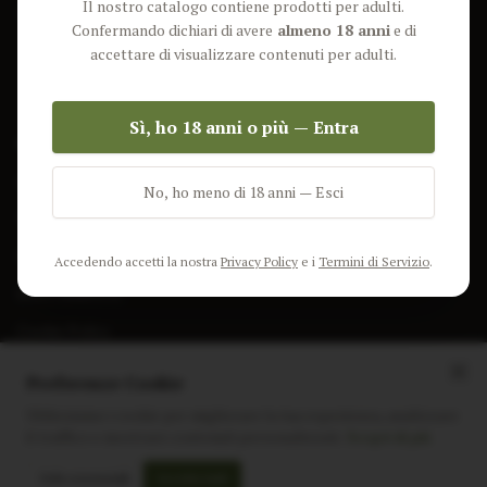
Il nostro catalogo contiene prodotti per adulti.
Lun-Ven: 9-17 GMT
Più Venduti
Confermando dichiari di avere
almeno 18 anni
e di
Nuovi Prodotti
accettare di visualizzare contenuti per adulti.
Pacchetti
Sì, ho 18 anni o più — Entra
AIUTO & INFO
Spedizione
No, ho meno di 18 anni — Esci
Termini e Condizioni
Privacy Policy
Accedendo accetti la nostra
Privacy Policy
e i
Termini di Servizio
.
Resi e Rimborsi
Cookie Policy
Preferenze Cookie
Utilizziamo i cookie per migliorare la tua esperienza, analizzare
il traffico e mostrare contenuti personalizzati.
Scopri di più
Instagram
Facebook
Sito realizzato da
polignac.it
Solo essenziali
Accetta tutti