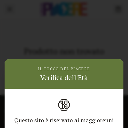
Prodotto non trovato
Torna alla home
IL TOCCO DEL PIACERE
Verifica dell'Età
🔞
CONTATTACI
NEGOZIO
Questo sito è riservato ai maggiorenni
Modulo di contatto
Tutti i Prodotti