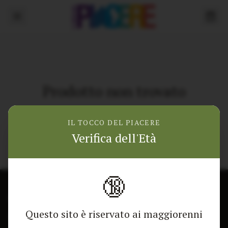
Prodotto non trovato
Torna alla home
IL TOCCO DEL PIACERE
Verifica dell'Età
🔞
CONTATTACI
NEGOZIO
Questo sito è riservato ai maggiorenni
Modulo di contatto
Tutti i Prodotti