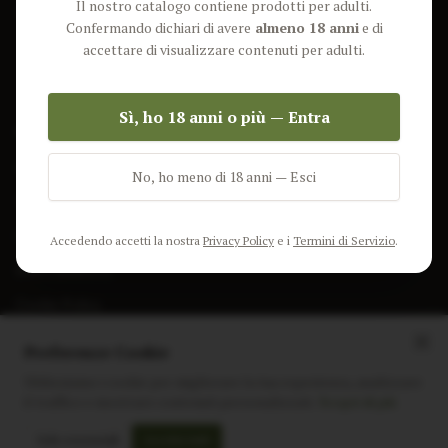
Il nostro catalogo contiene prodotti per adulti.
Lun-Ven: 9-17 GMT
Più Venduti
Confermando dichiari di avere
almeno 18 anni
e di
Nuovi Prodotti
accettare di visualizzare contenuti per adulti.
Pacchetti
Sì, ho 18 anni o più — Entra
AIUTO & INFO
Spedizione
No, ho meno di 18 anni — Esci
Termini e Condizioni
Privacy Policy
Accedendo accetti la nostra
Privacy Policy
e i
Termini di Servizio
.
Resi e Rimborsi
Cookie Policy
Preferenze Cookie
Utilizziamo i cookie per migliorare la tua esperienza, analizzare
il traffico e mostrare contenuti personalizzati.
Scopri di più
Instagram
Facebook
Sito realizzato da
polignac.it
Solo essenziali
Accetta tutti