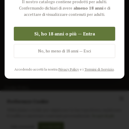
Il nostro catalogo contiene prodotti per adulti.
Lun-Ven: 9-17 GMT
Più Venduti
Confermando dichiari di avere
almeno 18 anni
e di
Nuovi Prodotti
accettare di visualizzare contenuti per adulti.
Pacchetti
Sì, ho 18 anni o più — Entra
AIUTO & INFO
Spedizione
No, ho meno di 18 anni — Esci
Termini e Condizioni
Privacy Policy
Accedendo accetti la nostra
Privacy Policy
e i
Termini di Servizio
.
Resi e Rimborsi
Cookie Policy
Preferenze Cookie
Utilizziamo i cookie per migliorare la tua esperienza, analizzare
il traffico e mostrare contenuti personalizzati.
Scopri di più
Instagram
Facebook
Sito realizzato da
polignac.it
Solo essenziali
Accetta tutti