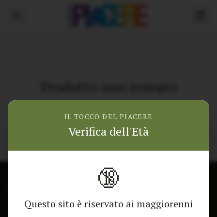
Prodotto non trovato
Torna alla home
IL TOCCO DEL PIACERE
Verifica dell'Età
🔞
CONTATTACI
NEGOZIO
Questo sito è riservato ai maggiorenni
Modulo di contatto
Tutti i Prodotti