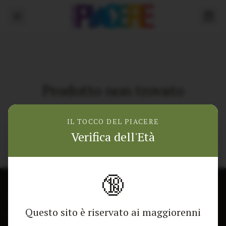
Prodotto non trovato
Torna alla home
IL TOCCO DEL PIACERE
Verifica dell'Età
🔞
CONTATTACI
NEGOZIO
Questo sito è riservato ai maggiorenni
Modulo di contatto
Tutti i Prodotti