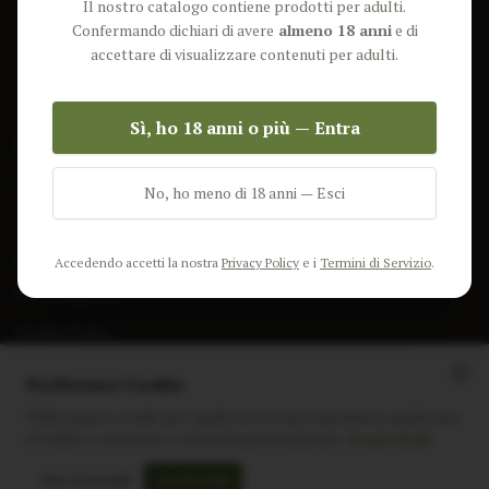
Il nostro catalogo contiene prodotti per adulti.
Lun-Ven: 9-17 GMT
Più Venduti
Confermando dichiari di avere
almeno 18 anni
e di
Nuovi Prodotti
accettare di visualizzare contenuti per adulti.
Pacchetti
Sì, ho 18 anni o più — Entra
AIUTO & INFO
Spedizione
No, ho meno di 18 anni — Esci
Termini e Condizioni
Privacy Policy
Accedendo accetti la nostra
Privacy Policy
e i
Termini di Servizio
.
Resi e Rimborsi
Cookie Policy
Preferenze Cookie
Utilizziamo i cookie per migliorare la tua esperienza, analizzare
il traffico e mostrare contenuti personalizzati.
Scopri di più
Instagram
Facebook
Sito realizzato da
polignac.it
Solo essenziali
Accetta tutti