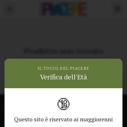
Prodotto non trovato
Torna alla home
IL TOCCO DEL PIACERE
Verifica dell'Età
🔞
CONTATTACI
NEGOZIO
Questo sito è riservato ai maggiorenni
Modulo di contatto
Tutti i Prodotti