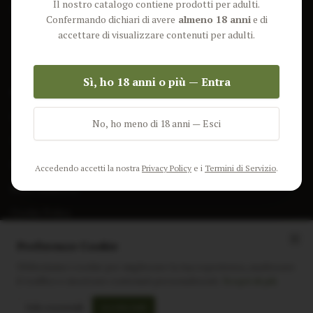
Il nostro catalogo contiene prodotti per adulti.
Lun-Ven: 9-17 GMT
Più Venduti
Confermando dichiari di avere
almeno 18 anni
e di
Nuovi Prodotti
accettare di visualizzare contenuti per adulti.
Pacchetti
Sì, ho 18 anni o più — Entra
AIUTO & INFO
Spedizione
No, ho meno di 18 anni — Esci
Termini e Condizioni
Privacy Policy
Accedendo accetti la nostra
Privacy Policy
e i
Termini di Servizio
.
Resi e Rimborsi
Cookie Policy
Preferenze Cookie
Utilizziamo i cookie per migliorare la tua esperienza, analizzare
il traffico e mostrare contenuti personalizzati.
Scopri di più
Instagram
Facebook
Sito realizzato da
polignac.it
Solo essenziali
Accetta tutti