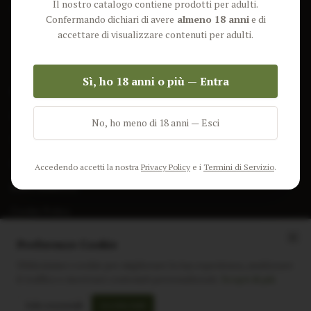
Il nostro catalogo contiene prodotti per adulti.
Lun-Ven: 9-17 GMT
Più Venduti
Confermando dichiari di avere
almeno 18 anni
e di
Nuovi Prodotti
accettare di visualizzare contenuti per adulti.
Pacchetti
Sì, ho 18 anni o più — Entra
AIUTO & INFO
Spedizione
No, ho meno di 18 anni — Esci
Termini e Condizioni
Privacy Policy
Accedendo accetti la nostra
Privacy Policy
e i
Termini di Servizio
.
Resi e Rimborsi
Cookie Policy
Preferenze Cookie
Utilizziamo i cookie per migliorare la tua esperienza, analizzare
il traffico e mostrare contenuti personalizzati.
Scopri di più
Instagram
Facebook
Sito realizzato da
polignac.it
Solo essenziali
Accetta tutti