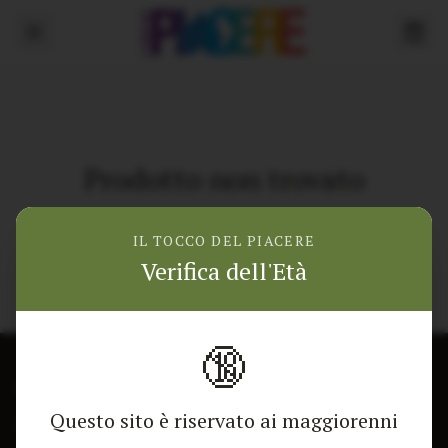
Prodotto non trovato
Torna alla home
IL TOCCO DEL PIACERE
Verifica dell'Età
🔞
CONTATTACI
NEGOZIO
Questo sito è riservato ai maggiorenni
Modulo di contatto
Tutti i Prodotti