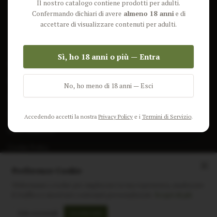
Il nostro catalogo contiene prodotti per adulti.
Lun-Ven: 9-17 GMT
Più Venduti
Confermando dichiari di avere
almeno 18 anni
e di
Nuovi Prodotti
accettare di visualizzare contenuti per adulti.
Pacchetti
Sì, ho 18 anni o più — Entra
AIUTO & INFO
Spedizione
No, ho meno di 18 anni — Esci
Termini e Condizioni
Privacy Policy
Accedendo accetti la nostra
Privacy Policy
e i
Termini di Servizio
.
Resi e Rimborsi
Cookie Policy
Preferenze Cookie
Utilizziamo i cookie per migliorare la tua esperienza, analizzare
il traffico e mostrare contenuti personalizzati.
Scopri di più
Instagram
Facebook
Sito realizzato da
polignac.it
Solo essenziali
Accetta tutti