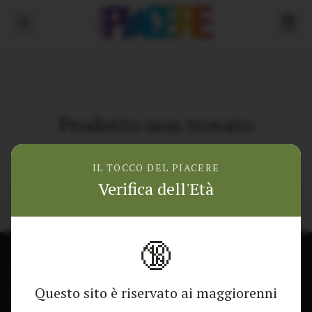
Prodotto non trovato
Torna alla home
IL TOCCO DEL PIACERE
Verifica dell'Età
🔞
CONTATTACI
NEGOZIO
Questo sito è riservato ai maggiorenni
Modulo di contatto
Tutti i Prodotti