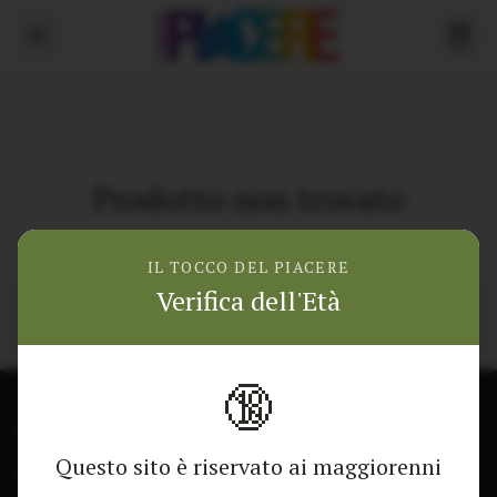
Prodotto non trovato
Torna alla home
IL TOCCO DEL PIACERE
Verifica dell'Età
🔞
CONTATTACI
NEGOZIO
Questo sito è riservato ai maggiorenni
Modulo di contatto
Tutti i Prodotti