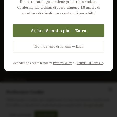
Il nostro catalogo contiene prodotti per adulti.
Lun-Ven: 9-17 GMT
Più Venduti
Confermando dichiari di avere
almeno 18 anni
e di
Nuovi Prodotti
accettare di visualizzare contenuti per adulti.
Pacchetti
Sì, ho 18 anni o più — Entra
AIUTO & INFO
Spedizione
No, ho meno di 18 anni — Esci
Termini e Condizioni
Privacy Policy
Accedendo accetti la nostra
Privacy Policy
e i
Termini di Servizio
.
Resi e Rimborsi
Cookie Policy
Preferenze Cookie
Utilizziamo i cookie per migliorare la tua esperienza, analizzare
il traffico e mostrare contenuti personalizzati.
Scopri di più
Instagram
Facebook
Sito realizzato da
polignac.it
Solo essenziali
Accetta tutti