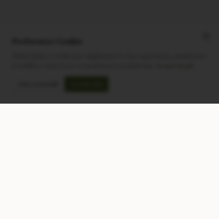
Preferenze Cookie
Utilizziamo i cookie per migliorare la tua esperienza, analizzare
il traffico e mostrare contenuti personalizzati.
Scopri di più
Solo essenziali
Accetta tutti
CONTATTACI
NEGOZIO
Modulo di contatto
Tutti i Prodotti
Lun-Ven: 9-17 GMT
Più Venduti
Nuovi Prodotti