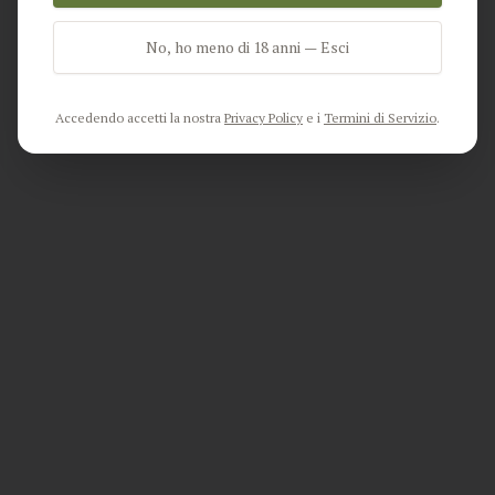
found in this application.
No, ho meno di 18 anni — Esci
Go Home
Accedendo accetti la nostra
Privacy Policy
e i
Termini di Servizio
.