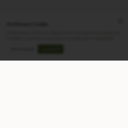
Preferenze Cookie
Utilizziamo i cookie per migliorare la tua esperienza, analizzare
il traffico e mostrare contenuti personalizzati.
Scopri di più
Solo essenziali
Accetta tutti
CONTATTACI
NEGOZIO
Modulo di contatto
Tutti i Prodotti
Lun-Ven: 9-17 GMT
Più Venduti
Nuovi Prodotti