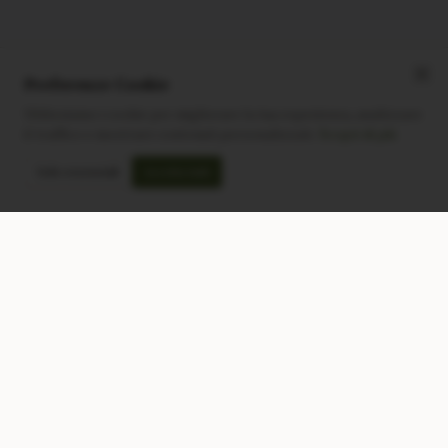
Preferenze Cookie
Utilizziamo i cookie per migliorare la tua esperienza, analizzare
il traffico e mostrare contenuti personalizzati.
Scopri di più
Solo essenziali
Accetta tutti
CONTATTACI
NEGOZIO
Modulo di contatto
Tutti i Prodotti
Lun-Ven: 9-17 GMT
Più Venduti
Nuovi Prodotti