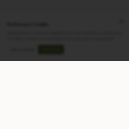
Preferenze Cookie
Utilizziamo i cookie per migliorare la tua esperienza, analizzare
il traffico e mostrare contenuti personalizzati.
Scopri di più
Solo essenziali
Accetta tutti
CONTATTACI
NEGOZIO
Modulo di contatto
Tutti i Prodotti
Lun-Ven: 9-17 GMT
Più Venduti
Nuovi Prodotti