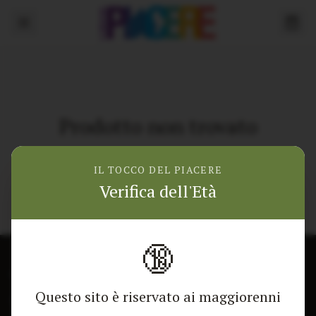
Prodotto non trovato
Torna alla home
IL TOCCO DEL PIACERE
Verifica dell'Età
🔞
CONTATTACI
NEGOZIO
Questo sito è riservato ai maggiorenni
Modulo di contatto
Tutti i Prodotti