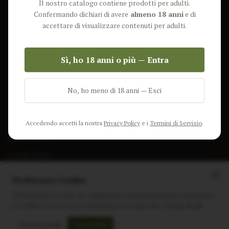
Il nostro catalogo contiene prodotti per adulti.
Lun-Ven: 9-17 GMT
Più Venduti
Confermando dichiari di avere
almeno 18 anni
e di
Nuovi Prodotti
accettare di visualizzare contenuti per adulti.
Pacchetti
Sì, ho 18 anni o più — Entra
AIUTO & INFO
Spedizione
No, ho meno di 18 anni — Esci
Termini e Condizioni
Privacy Policy
Accedendo accetti la nostra
Privacy Policy
e i
Termini di Servizio
.
Resi e Rimborsi
Cookie Policy
Preferenze Cookie
Utilizziamo i cookie per migliorare la tua esperienza, analizzare
il traffico e mostrare contenuti personalizzati.
Scopri di più
Instagram
Facebook
Sito realizzato da
polignac.it
Solo essenziali
Accetta tutti