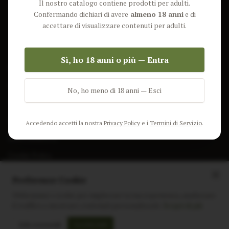
Il nostro catalogo contiene prodotti per adulti.
Lun-Ven: 9-17 GMT
Più Venduti
Confermando dichiari di avere
almeno 18 anni
e di
Nuovi Prodotti
accettare di visualizzare contenuti per adulti.
Pacchetti
Sì, ho 18 anni o più — Entra
AIUTO & INFO
Spedizione
No, ho meno di 18 anni — Esci
Termini e Condizioni
Privacy Policy
Accedendo accetti la nostra
Privacy Policy
e i
Termini di Servizio
.
Resi e Rimborsi
Cookie Policy
Preferenze Cookie
Utilizziamo i cookie per migliorare la tua esperienza, analizzare
il traffico e mostrare contenuti personalizzati.
Scopri di più
Instagram
Facebook
Sito realizzato da
polignac.it
Solo essenziali
Accetta tutti