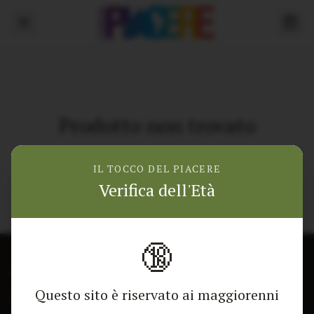
Prodotto non trovato
Torna alla home
IL TOCCO DEL PIACERE
Verifica dell'Età
🔞
CONTATTACI
NEGOZIO
Questo sito è riservato ai maggiorenni
Modulo di contatto
Tutti i Prodotti