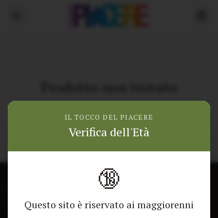
Prodotto non trovato
Torna alla home
IL TOCCO DEL PIACERE
Verifica dell'Età
🔞
CONTATTACI
NEGOZIO
Questo sito è riservato ai maggiorenni
Modulo di contatto
Tutti i Prodotti