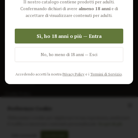
Il nostro catalogo contiene prodotti per adulti.
Lun-Ven: 9-17 GMT
Più Venduti
Confermando dichiari di avere
almeno 18 anni
e di
Nuovi Prodotti
accettare di visualizzare contenuti per adulti.
Pacchetti
Sì, ho 18 anni o più — Entra
AIUTO & INFO
Spedizione
No, ho meno di 18 anni — Esci
Termini e Condizioni
Privacy Policy
Accedendo accetti la nostra
Privacy Policy
e i
Termini di Servizio
.
Resi e Rimborsi
Cookie Policy
Preferenze Cookie
Utilizziamo i cookie per migliorare la tua esperienza, analizzare
il traffico e mostrare contenuti personalizzati.
Scopri di più
Instagram
Facebook
Sito realizzato da
polignac.it
Solo essenziali
Accetta tutti