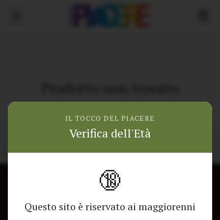
Prodotto non trovato
Torna alla home
IL TOCCO DEL PIACERE
Verifica dell'Età
🔞
CONTATTACI
NEGOZIO
Questo sito è riservato ai maggiorenni
Modulo di contatto
Tutti i Prodotti