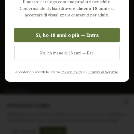
Il nostro catalogo contiene prodotti per adulti.
Lun-Ven: 9-17 GMT
Più Venduti
Confermando dichiari di avere
almeno 18 anni
e di
Nuovi Prodotti
accettare di visualizzare contenuti per adulti.
Pacchetti
Sì, ho 18 anni o più — Entra
AIUTO & INFO
Spedizione
No, ho meno di 18 anni — Esci
Termini e Condizioni
Privacy Policy
Accedendo accetti la nostra
Privacy Policy
e i
Termini di Servizio
.
Resi e Rimborsi
Cookie Policy
Preferenze Cookie
Utilizziamo i cookie per migliorare la tua esperienza, analizzare
il traffico e mostrare contenuti personalizzati.
Scopri di più
Instagram
Facebook
Sito realizzato da
polignac.it
Solo essenziali
Accetta tutti