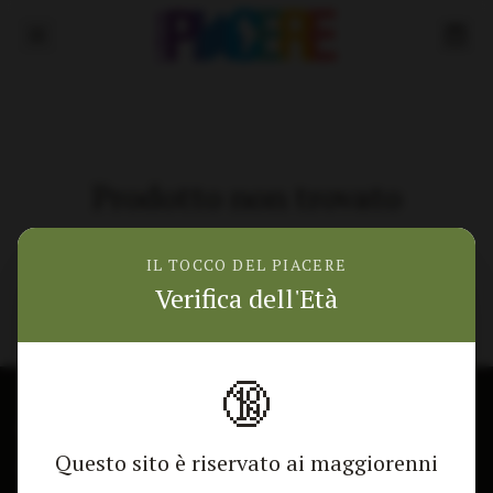
Prodotto non trovato
Torna alla home
IL TOCCO DEL PIACERE
Verifica dell'Età
🔞
🎁 Mostra lo sconto
CONTATTACI
NEGOZIO
Questo sito è riservato ai maggiorenni
Modulo di contatto
Tutti i Prodotti