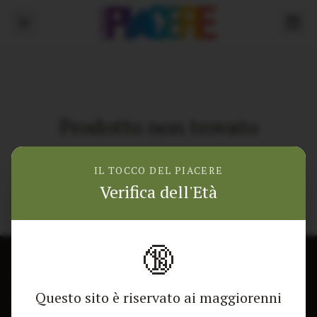
Prodotto non trovato
Torna alla home
IL TOCCO DEL PIACERE
Verifica dell'Età
🔞
CONTATTACI
NEGOZIO
Questo sito è riservato ai maggiorenni
Modulo di contatto
Tutti i Prodotti