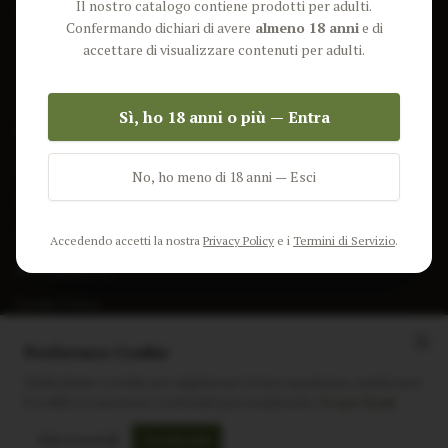
Il nostro catalogo contiene prodotti per adulti.
Lun-Ven: 9-17 GMT
Più Venduti
Confermando dichiari di avere
almeno 18 anni
e di
Nuovi Prodotti
accettare di visualizzare contenuti per adulti.
Pacchetti
Sì, ho 18 anni o più — Entra
AIUTO & INFO
Spedizione
No, ho meno di 18 anni — Esci
Termini e Condizioni
Privacy Policy
Accedendo accetti la nostra
Privacy Policy
e i
Termini di Servizio
.
Resi e Rimborsi
Cookie Policy
Preferenze Cookie
Utilizziamo i cookie per migliorare la tua esperienza, analizzare
il traffico e mostrare contenuti personalizzati.
Scopri di più
Instagram
Facebook
Sito realizzato da
polignac.it
Solo essenziali
Accetta tutti