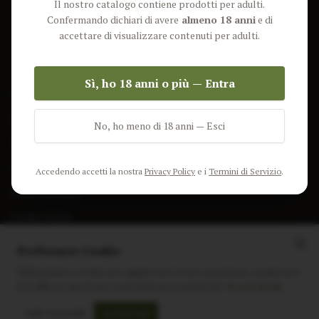
Il nostro catalogo contiene prodotti per adulti.
Lun-Ven: 9-17 GMT
Più Venduti
Confermando dichiari di avere
almeno 18 anni
e di
Nuovi Prodotti
accettare di visualizzare contenuti per adulti.
Pacchetti
Sì, ho 18 anni o più — Entra
AIUTO & INFO
Spedizione
No, ho meno di 18 anni — Esci
Termini e Condizioni
Privacy Policy
Accedendo accetti la nostra
Privacy Policy
e i
Termini di Servizio
.
Resi e Rimborsi
Cookie Policy
Preferenze Cookie
Utilizziamo i cookie per migliorare la tua esperienza, analizzare
il traffico e mostrare contenuti personalizzati.
Scopri di più
Instagram
Facebook
Sito realizzato da
polignac.it
Solo essenziali
Accetta tutti