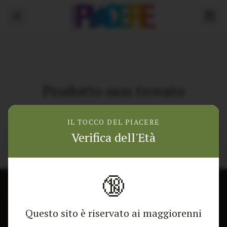
Prodotto non trovato
Torna alla home
IL TOCCO DEL PIACERE
Verifica dell'Età
🔞
CONTATTACI
NEGOZIO
Questo sito è riservato ai maggiorenni
Modulo di contatto
Tutti i Prodotti