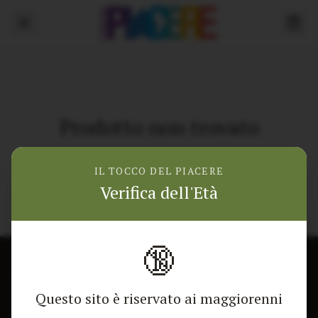
Prodotto non trovato
Torna alla home
IL TOCCO DEL PIACERE
Verifica dell'Età
🔞
CONTATTACI
NEGOZIO
Questo sito è riservato ai maggiorenni
Modulo di contatto
Tutti i Prodotti