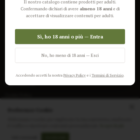
Il nostro catalogo contiene prodotti per adulti.
Lun-Ven: 9-17 GMT
Più Venduti
Confermando dichiari di avere
almeno 18 anni
e di
Nuovi Prodotti
accettare di visualizzare contenuti per adulti.
Pacchetti
Sì, ho 18 anni o più — Entra
AIUTO & INFO
Spedizione
No, ho meno di 18 anni — Esci
Termini e Condizioni
Privacy Policy
Accedendo accetti la nostra
Privacy Policy
e i
Termini di Servizio
.
Resi e Rimborsi
Cookie Policy
Preferenze Cookie
Utilizziamo i cookie per migliorare la tua esperienza, analizzare
il traffico e mostrare contenuti personalizzati.
Scopri di più
Instagram
Facebook
Sito realizzato da
polignac.it
Solo essenziali
Accetta tutti