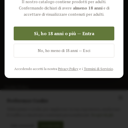
Il nostro catalogo contiene prodotti per adulti.
Lun-Ven: 9-17 GMT
Più Venduti
Confermando dichiari di avere
almeno 18 anni
e di
Nuovi Prodotti
accettare di visualizzare contenuti per adulti.
Pacchetti
Sì, ho 18 anni o più — Entra
AIUTO & INFO
Spedizione
No, ho meno di 18 anni — Esci
Termini e Condizioni
Privacy Policy
Accedendo accetti la nostra
Privacy Policy
e i
Termini di Servizio
.
Resi e Rimborsi
Cookie Policy
Preferenze Cookie
Utilizziamo i cookie per migliorare la tua esperienza, analizzare
il traffico e mostrare contenuti personalizzati.
Scopri di più
Instagram
Facebook
Sito realizzato da
polignac.it
Solo essenziali
Accetta tutti