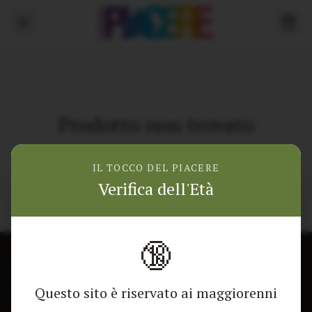
Prodotto non trovato
Torna alla home
IL TOCCO DEL PIACERE
Verifica dell'Età
🔞
CONTATTACI
NEGOZIO
Questo sito è riservato ai maggiorenni
Modulo di contatto
Tutti i Prodotti