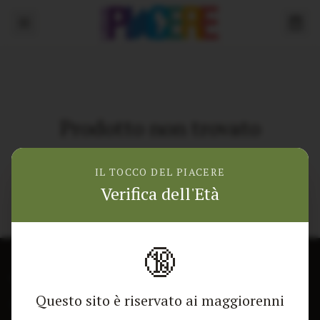
Prodotto non trovato
Torna alla home
IL TOCCO DEL PIACERE
Verifica dell'Età
🔞
CONTATTACI
NEGOZIO
Questo sito è riservato ai maggiorenni
Modulo di contatto
Tutti i Prodotti