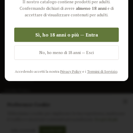
Il nostro catalogo contiene prodotti per adulti.
Lun-Ven: 9-17 GMT
Più Venduti
Confermando dichiari di avere
almeno 18 anni
e di
Nuovi Prodotti
accettare di visualizzare contenuti per adulti.
Pacchetti
Sì, ho 18 anni o più — Entra
AIUTO & INFO
Spedizione
No, ho meno di 18 anni — Esci
Termini e Condizioni
Privacy Policy
Accedendo accetti la nostra
Privacy Policy
e i
Termini di Servizio
.
Resi e Rimborsi
Cookie Policy
Preferenze Cookie
Utilizziamo i cookie per migliorare la tua esperienza, analizzare
il traffico e mostrare contenuti personalizzati.
Scopri di più
Instagram
Facebook
Sito realizzato da
polignac.it
Solo essenziali
Accetta tutti