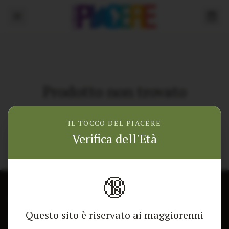
Prodotto non trovato
Torna alla home
IL TOCCO DEL PIACERE
Verifica dell'Età
🔞
CONTATTACI
NEGOZIO
Questo sito è riservato ai maggiorenni
Modulo di contatto
Tutti i Prodotti