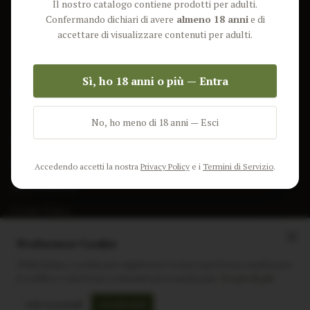
Il nostro catalogo contiene prodotti per adulti.
Lun-Ven: 9-17 GMT
Più Venduti
Confermando dichiari di avere
almeno 18 anni
e di
Nuovi Prodotti
accettare di visualizzare contenuti per adulti.
Pacchetti
Sì, ho 18 anni o più — Entra
AIUTO & INFO
Spedizione
No, ho meno di 18 anni — Esci
Termini e Condizioni
Privacy Policy
Accedendo accetti la nostra
Privacy Policy
e i
Termini di Servizio
.
Resi e Rimborsi
Cookie Policy
Preferenze Cookie
Utilizziamo i cookie per migliorare la tua esperienza, analizzare
il traffico e mostrare contenuti personalizzati.
Scopri di più
Instagram
Facebook
Sito realizzato da
polignac.it
Solo essenziali
Accetta tutti