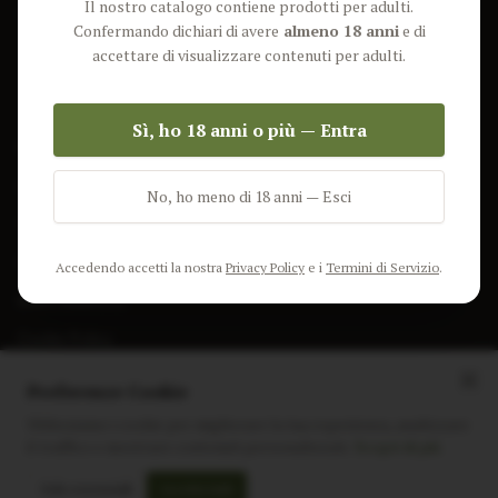
Il nostro catalogo contiene prodotti per adulti.
Lun-Ven: 9-17 GMT
Più Venduti
Confermando dichiari di avere
almeno 18 anni
e di
Nuovi Prodotti
accettare di visualizzare contenuti per adulti.
Pacchetti
Sì, ho 18 anni o più — Entra
AIUTO & INFO
Spedizione
No, ho meno di 18 anni — Esci
Termini e Condizioni
Privacy Policy
Accedendo accetti la nostra
Privacy Policy
e i
Termini di Servizio
.
Resi e Rimborsi
Cookie Policy
Preferenze Cookie
Utilizziamo i cookie per migliorare la tua esperienza, analizzare
il traffico e mostrare contenuti personalizzati.
Scopri di più
Instagram
Facebook
Sito realizzato da
polignac.it
Solo essenziali
Accetta tutti