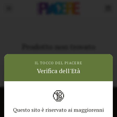
Prodotto non trovato
Torna alla home
IL TOCCO DEL PIACERE
Verifica dell'Età
🔞
CONTATTACI
NEGOZIO
Questo sito è riservato ai maggiorenni
Modulo di contatto
Tutti i Prodotti