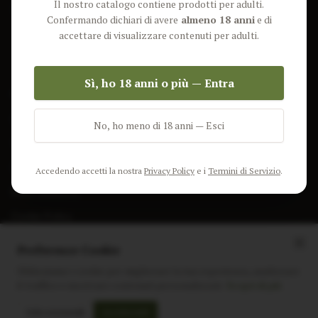
Il nostro catalogo contiene prodotti per adulti.
Lun-Ven: 9-17 GMT
Più Venduti
Confermando dichiari di avere
almeno 18 anni
e di
Nuovi Prodotti
accettare di visualizzare contenuti per adulti.
Pacchetti
Sì, ho 18 anni o più — Entra
AIUTO & INFO
Spedizione
No, ho meno di 18 anni — Esci
Termini e Condizioni
Privacy Policy
Accedendo accetti la nostra
Privacy Policy
e i
Termini di Servizio
.
Resi e Rimborsi
Cookie Policy
Preferenze Cookie
Utilizziamo i cookie per migliorare la tua esperienza, analizzare
il traffico e mostrare contenuti personalizzati.
Scopri di più
Instagram
Facebook
Sito realizzato da
polignac.it
Solo essenziali
Accetta tutti