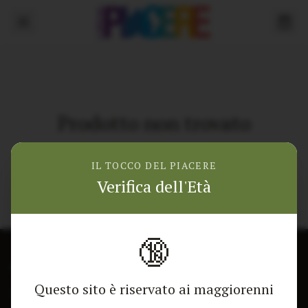
Prodotto non trovato
Torna alla home
IL TOCCO DEL PIACERE
Verifica dell'Età
🔞
CONTATTACI
NEGOZIO
Questo sito è riservato ai maggiorenni
Modulo di contatto
Tutti i Prodotti