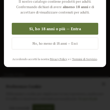
Il nostro catalogo contiene prodotti per adulti.
Lun-Ven: 9-17 GMT
Più Venduti
Confermando dichiari di avere
almeno 18 anni
e di
Nuovi Prodotti
accettare di visualizzare contenuti per adulti.
Pacchetti
Sì, ho 18 anni o più — Entra
AIUTO & INFO
Spedizione
No, ho meno di 18 anni — Esci
Termini e Condizioni
Privacy Policy
Accedendo accetti la nostra
Privacy Policy
e i
Termini di Servizio
.
Resi e Rimborsi
Cookie Policy
Preferenze Cookie
Utilizziamo i cookie per migliorare la tua esperienza, analizzare
il traffico e mostrare contenuti personalizzati.
Scopri di più
Instagram
Facebook
Sito realizzato da
polignac.it
Solo essenziali
Accetta tutti