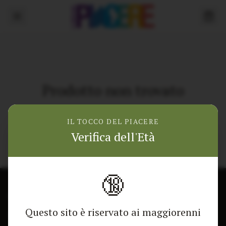
Prodotto non trovato
Torna alla home
IL TOCCO DEL PIACERE
Verifica dell'Età
🔞
CONTATTACI
NEGOZIO
Questo sito è riservato ai maggiorenni
Modulo di contatto
Tutti i Prodotti