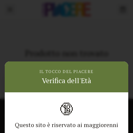
Prodotto non trovato
Torna alla home
IL TOCCO DEL PIACERE
Verifica dell'Età
🔞
CONTATTACI
NEGOZIO
Questo sito è riservato ai maggiorenni
Modulo di contatto
Tutti i Prodotti