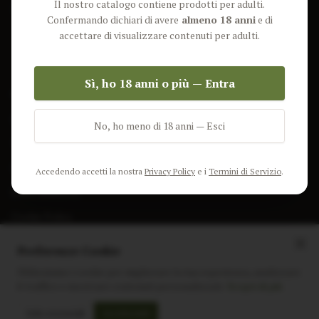
Il nostro catalogo contiene prodotti per adulti.
Lun-Ven: 9-17 GMT
Più Venduti
Confermando dichiari di avere
almeno 18 anni
e di
Nuovi Prodotti
accettare di visualizzare contenuti per adulti.
Pacchetti
Sì, ho 18 anni o più — Entra
AIUTO & INFO
Spedizione
No, ho meno di 18 anni — Esci
Termini e Condizioni
Privacy Policy
Accedendo accetti la nostra
Privacy Policy
e i
Termini di Servizio
.
Resi e Rimborsi
Cookie Policy
Preferenze Cookie
Utilizziamo i cookie per migliorare la tua esperienza, analizzare
il traffico e mostrare contenuti personalizzati.
Scopri di più
Instagram
Facebook
Sito realizzato da
polignac.it
Solo essenziali
Accetta tutti