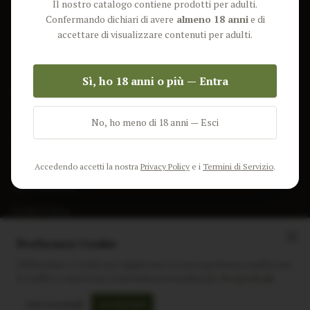
Il nostro catalogo contiene prodotti per adulti.
Lun-Ven: 9-17 GMT
Più Venduti
Confermando dichiari di avere
almeno 18 anni
e di
Nuovi Prodotti
accettare di visualizzare contenuti per adulti.
Pacchetti
Sì, ho 18 anni o più — Entra
AIUTO & INFO
Spedizione
No, ho meno di 18 anni — Esci
Termini e Condizioni
Privacy Policy
Accedendo accetti la nostra
Privacy Policy
e i
Termini di Servizio
.
Resi e Rimborsi
Cookie Policy
Preferenze Cookie
Utilizziamo i cookie per migliorare la tua esperienza, analizzare
il traffico e mostrare contenuti personalizzati.
Scopri di più
Instagram
Facebook
Sito realizzato da
polignac.it
Solo essenziali
Accetta tutti