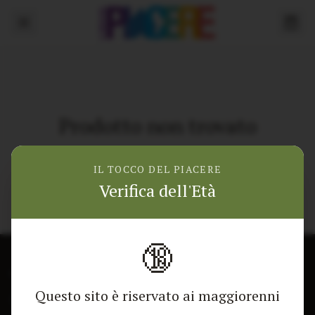
Prodotto non trovato
Torna alla home
IL TOCCO DEL PIACERE
Verifica dell'Età
🔞
CONTATTACI
NEGOZIO
Questo sito è riservato ai maggiorenni
Modulo di contatto
Tutti i Prodotti