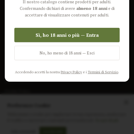
Il nostro catalogo contiene prodotti per adulti.
Lun-Ven: 9-17 GMT
Più Venduti
Confermando dichiari di avere
almeno 18 anni
e di
Nuovi Prodotti
accettare di visualizzare contenuti per adulti.
Pacchetti
Sì, ho 18 anni o più — Entra
AIUTO & INFO
Spedizione
No, ho meno di 18 anni — Esci
Termini e Condizioni
Privacy Policy
Accedendo accetti la nostra
Privacy Policy
e i
Termini di Servizio
.
Resi e Rimborsi
Cookie Policy
Preferenze Cookie
Utilizziamo i cookie per migliorare la tua esperienza, analizzare
il traffico e mostrare contenuti personalizzati.
Scopri di più
Instagram
Facebook
Sito realizzato da
polignac.it
Solo essenziali
Accetta tutti