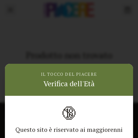
Prodotto non trovato
Torna alla home
IL TOCCO DEL PIACERE
Verifica dell'Età
🔞
CONTATTACI
NEGOZIO
Questo sito è riservato ai maggiorenni
Modulo di contatto
Tutti i Prodotti