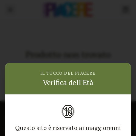
Prodotto non trovato
Torna alla home
IL TOCCO DEL PIACERE
Verifica dell'Età
🔞
CONTATTACI
NEGOZIO
Questo sito è riservato ai maggiorenni
Modulo di contatto
Tutti i Prodotti