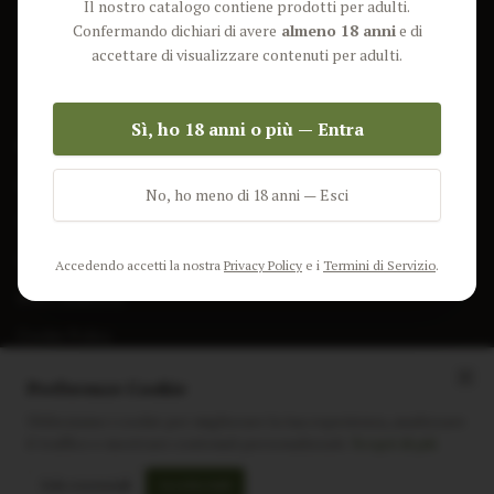
Il nostro catalogo contiene prodotti per adulti.
Lun-Ven: 9-17 GMT
Più Venduti
Confermando dichiari di avere
almeno 18 anni
e di
Nuovi Prodotti
accettare di visualizzare contenuti per adulti.
Pacchetti
Sì, ho 18 anni o più — Entra
AIUTO & INFO
Spedizione
No, ho meno di 18 anni — Esci
Termini e Condizioni
Privacy Policy
Accedendo accetti la nostra
Privacy Policy
e i
Termini di Servizio
.
Resi e Rimborsi
Cookie Policy
Preferenze Cookie
Utilizziamo i cookie per migliorare la tua esperienza, analizzare
il traffico e mostrare contenuti personalizzati.
Scopri di più
Instagram
Facebook
Sito realizzato da
polignac.it
Solo essenziali
Accetta tutti