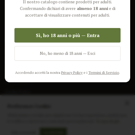
Il nostro catalogo contiene prodotti per adulti.
Lun-Ven: 9-17 GMT
Più Venduti
Confermando dichiari di avere
almeno 18 anni
e di
Nuovi Prodotti
accettare di visualizzare contenuti per adulti.
Pacchetti
Sì, ho 18 anni o più — Entra
AIUTO & INFO
Spedizione
No, ho meno di 18 anni — Esci
Termini e Condizioni
Privacy Policy
Accedendo accetti la nostra
Privacy Policy
e i
Termini di Servizio
.
Resi e Rimborsi
Cookie Policy
Preferenze Cookie
Utilizziamo i cookie per migliorare la tua esperienza, analizzare
il traffico e mostrare contenuti personalizzati.
Scopri di più
Instagram
Facebook
Sito realizzato da
polignac.it
Solo essenziali
Accetta tutti