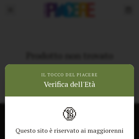
Prodotto non trovato
Torna alla home
IL TOCCO DEL PIACERE
Verifica dell'Età
🔞
CONTATTACI
NEGOZIO
Questo sito è riservato ai maggiorenni
Modulo di contatto
Tutti i Prodotti