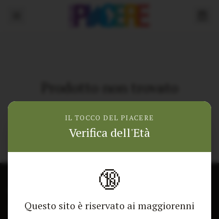
Prodotto non trovato
Torna alla home
IL TOCCO DEL PIACERE
Verifica dell'Età
🔞
CONTATTACI
NEGOZIO
Questo sito è riservato ai maggiorenni
Modulo di contatto
Tutti i Prodotti