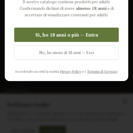
Il nostro catalogo contiene prodotti per adulti.
Lun-Ven: 9-17 GMT
Più Venduti
Confermando dichiari di avere
almeno 18 anni
e di
Nuovi Prodotti
accettare di visualizzare contenuti per adulti.
Pacchetti
Sì, ho 18 anni o più — Entra
AIUTO & INFO
Spedizione
No, ho meno di 18 anni — Esci
Termini e Condizioni
Privacy Policy
Accedendo accetti la nostra
Privacy Policy
e i
Termini di Servizio
.
Resi e Rimborsi
Cookie Policy
Preferenze Cookie
Utilizziamo i cookie per migliorare la tua esperienza, analizzare
il traffico e mostrare contenuti personalizzati.
Scopri di più
Instagram
Facebook
Sito realizzato da
polignac.it
Solo essenziali
Accetta tutti